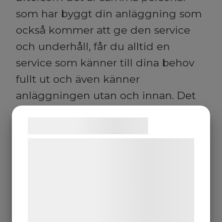
som har byggt din anläggning som
också kommer att ge den service
och underhåll, får du alltid en
service som känner till dina behov
fullt ut och även känner
anläggningen utan och innan. Det
kommer du att tjäna på. Är du
Samtykke til cookies
intresserad av att teckna ett avtal –
eller vill veta mer om hur ett
Vi og vores samarbejdspartnere bruger
teknologier, herunder cookies, til at
serviceavtal fungerar är det bara att
indsamle oplysninger om dig til forskellige
kontakta oss.
formål, herunder: Tilpasning af annoncering,
bedre brugeroplevelse, funktionalitet,
statistik og marketing. Disse oplysninger