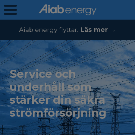
Aiab energy flyttar.
Läs mer →
Service och
underhåll som
stärker din säkra
strömförsörjning