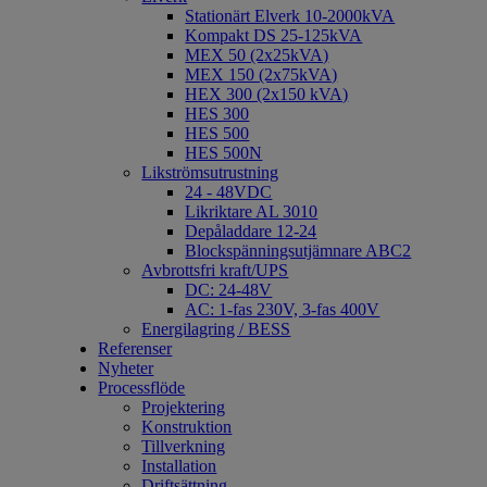
Stationärt Elverk 10-2000kVA
Kompakt DS 25-125kVA
MEX 50 (2x25kVA)
MEX 150 (2x75kVA)
HEX 300 (2x150 kVA)
HES 300
HES 500
HES 500N
Likströmsutrustning
24 - 48VDC
Likriktare AL 3010
Depåladdare 12-24
Blockspänningsutjämnare ABC2
Avbrottsfri kraft/UPS
DC: 24-48V
AC: 1-fas 230V, 3-fas 400V
Energilagring / BESS
Referenser
Nyheter
Processflöde
Projektering
Konstruktion
Tillverkning
Installation
Driftsättning