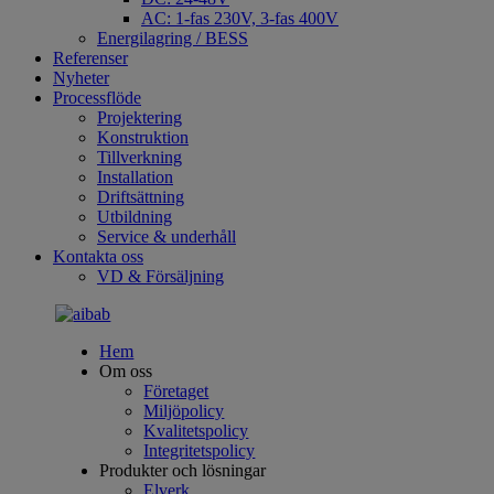
AC: 1-fas 230V, 3-fas 400V
Energilagring / BESS
Referenser
Nyheter
Processflöde
Projektering
Konstruktion
Tillverkning
Installation
Driftsättning
Utbildning
Service & underhåll
Kontakta oss
VD & Försäljning
Hem
Om oss
Företaget
Miljöpolicy
Kvalitetspolicy
Integritetspolicy
Produkter och lösningar
Elverk