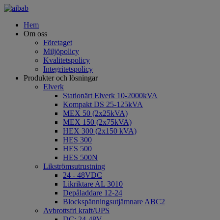
Hem
Om oss
Företaget
Miljöpolicy
Kvalitetspolicy
Integritetspolicy
Produkter och lösningar
Elverk
Stationärt Elverk 10-2000kVA
Kompakt DS 25-125kVA
MEX 50 (2x25kVA)
MEX 150 (2x75kVA)
HEX 300 (2x150 kVA)
HES 300
HES 500
HES 500N
Likströmsutrustning
24 - 48VDC
Likriktare AL 3010
Depåladdare 12-24
Blockspänningsutjämnare ABC2
Avbrottsfri kraft/UPS
DC: 24-48V