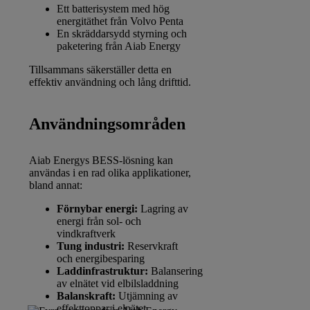
Ett batterisystem med hög
energitäthet från Volvo Penta
En skräddarsydd styrning och
paketering från Aiab Energy
Tillsammans säkerställer detta en
effektiv användning och lång drifttid.
Användningsområden
Aiab Energys BESS-lösning kan
användas i en rad olika applikationer,
bland annat:
Förnybar energi:
Lagring av
energi från sol- och
vindkraftverk
Tung industri:
Reservkraft
och energibesparing
Laddinfrastruktur:
Balansering
av elnätet vid elbilsladdning
Balanskraft:
Utjämning av
effekttoppar i elnätet