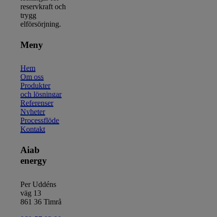
reservkraft och
trygg
elförsörjning.
Meny
Hem
Om oss
Produkter
och lösningar
Referenser
Nyheter
Processflöde
Kontakt
Aiab
energy
Per Uddéns
väg 13
861 36 Timrå